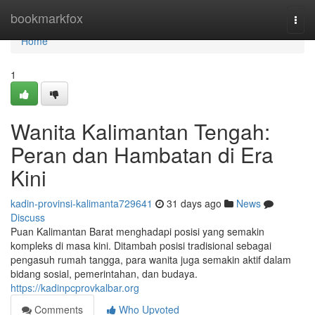
Home
bookmarkfox
Togg
navi
Home
1
Wanita Kalimantan Tengah:
Peran dan Hambatan di Era
Kini
kadin-provinsi-kalimanta729641
31 days ago
News
Discuss
Puan Kalimantan Barat menghadapi posisi yang semakin
kompleks di masa kini. Ditambah posisi tradisional sebagai
pengasuh rumah tangga, para wanita juga semakin aktif dalam
bidang sosial, pemerintahan, dan budaya.
https://kadinpcprovkalbar.org
Comments
Who Upvoted