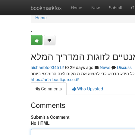
Home
bookmarkfox
Home
New
Submit
G
Home
1
נטיים לזוגות המדריך המלא
aishaebfo034512
29 days ago
News
Discuss
https://aria-boutique.co.il/
Comments
Who Upvoted
Comments
Submit a Comment
No HTML