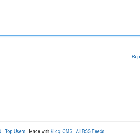
Rep
d
|
Top Users
| Made with
Kliqqi CMS
|
All RSS Feeds