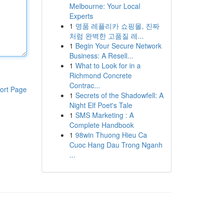
Melbourne: Your Local
Experts
1
명품 레플리카 쇼핑몰, 진짜
처럼 완벽한 고품질 레...
1
Begin Your Secure Network
Business: A Resell...
1
What to Look for in a
Richmond Concrete
Contrac...
ort Page
1
Secrets of the Shadowfell: A
Night Elf Poet's Tale
1
SMS Marketing : A
Complete Handbook
1
98win Thuong Hieu Ca
Cuoc Hang Dau Trong Nganh
...