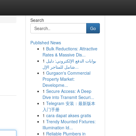
Search
Go
Published News
1
Bulk Reductions: Attractive
Rates & Massive Dis...
1
بوابات الدفع الإلكتروني: دليل
شامل للمتاجر الإل...
1
Gurgaon's Commercial
Property Market:
Developme...
1
Secure Access: A Deep
Dive into Transmit Securi...
1
Telegram 安装：最新版本
入门手册
1
cara dapat akses gratis
1
Trendy Mounted Fixtures:
Illumination Id...
1
Reliable Plumbers in