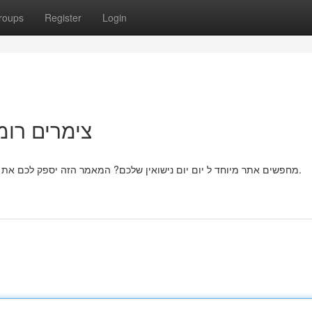
roups
Register
Login
צימרים רומ
מחפשים אתר מיוחד ל יום יום נישואין שלכם? המאמר הזה יספק לכם את כל הידע הדרוש כדי למצוא את ה מקום לינה הרומנטי ביותר.