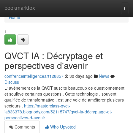
Home
bookmarkfox
Togg
navi
Home
1
QVCT IA : Décryptage et
perspectives d'avenir
confrenceintelligenceart128857
30 days ago
News
Discuss
L' avènement de la QVCT suscite beaucoup de questionnement
et soulève certaines questions . Cette technologie , souvent
qualifiée de transformative , est une voie de améliorer plusieurs
secteurs .
https://masterclass-qvct-
ia836378.blognody.com/52115747/qvct-ia-décryptage-et-
perspectives-d-avenir
Comments
Who Upvoted