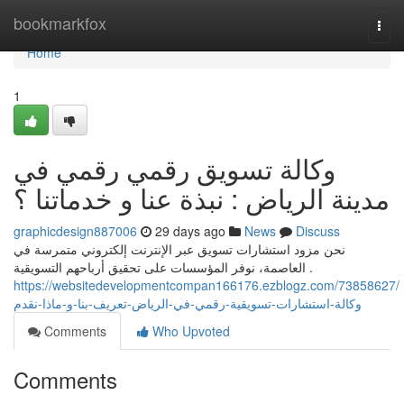
Home
bookmarkfox
Togg
navi
Home
1
وكالة تسويق رقمي رقمي في
مدينة الرياض : نبذة عنا و خدماتنا ؟
graphicdesign887006
29 days ago
News
Discuss
نحن مزود استشارات تسويق عبر الإنترنت إلكتروني متمرسة في
العاصمة، نوفر المؤسسات على تحقيق أرباحهم التسويقية .
https://websitedevelopmentcompan166176.ezblogz.com/73858627/
وكالة-استشارات-تسويقية-رقمي-في-الرياض-تعريف-بنا-و-ماذا-نقدم
Comments
Who Upvoted
Comments