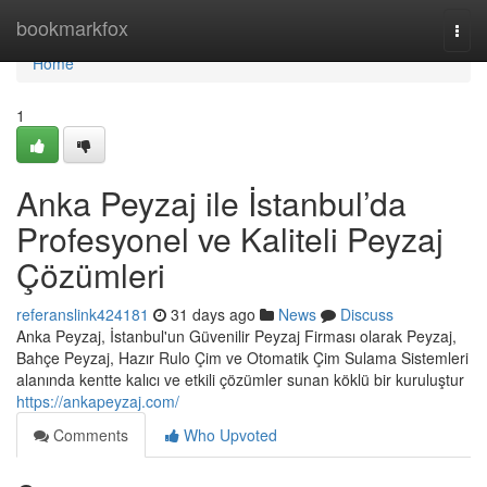
Home
bookmarkfox
Togg
navi
Home
1
Anka Peyzaj ile İstanbul’da
Profesyonel ve Kaliteli Peyzaj
Çözümleri
referanslink424181
31 days ago
News
Discuss
Anka Peyzaj, İstanbul'un Güvenilir Peyzaj Firması olarak Peyzaj,
Bahçe Peyzaj, Hazır Rulo Çim ve Otomatik Çim Sulama Sistemleri
alanında kentte kalıcı ve etkili çözümler sunan köklü bir kuruluştur
https://ankapeyzaj.com/
Comments
Who Upvoted