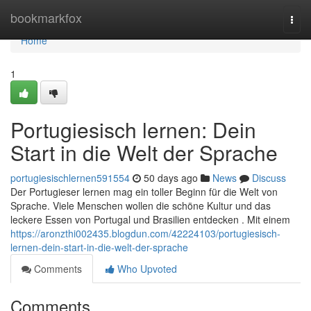
Home
bookmarkfox
Togg
navi
Home
1
Portugiesisch lernen: Dein
Start in die Welt der Sprache
portugiesischlernen591554
50 days ago
News
Discuss
Der Portugieser lernen mag ein toller Beginn für die Welt von
Sprache. Viele Menschen wollen die schöne Kultur und das
leckere Essen von Portugal und Brasilien entdecken . Mit einem
https://aronzthi002435.blogdun.com/42224103/portugiesisch-
lernen-dein-start-in-die-welt-der-sprache
Comments
Who Upvoted
Comments