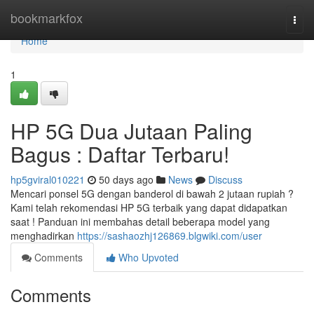
Home
bookmarkfox
Togg
navi
Home
1
HP 5G Dua Jutaan Paling
Bagus : Daftar Terbaru!
hp5gviral010221
50 days ago
News
Discuss
Mencari ponsel 5G dengan banderol di bawah 2 jutaan rupiah ?
Kami telah rekomendasi HP 5G terbaik yang dapat didapatkan
saat ! Panduan ini membahas detail beberapa model yang
menghadirkan
https://sashaozhj126869.blgwiki.com/user
Comments
Who Upvoted
Comments