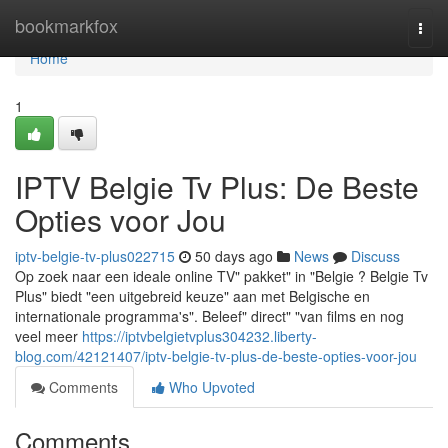
Home
bookmarkfox
Togg
navi
Home
1
IPTV Belgie Tv Plus: De Beste
Opties voor Jou
iptv-belgie-tv-plus022715
50 days ago
News
Discuss
Op zoek naar een ideale online TV" pakket" in "Belgie ? Belgie Tv
Plus" biedt "een uitgebreid keuze" aan met Belgische en
internationale programma's". Beleef" direct" "van films en nog
veel meer
https://iptvbelgietvplus304232.liberty-
blog.com/42121407/iptv-belgie-tv-plus-de-beste-opties-voor-jou
Comments
Who Upvoted
Comments