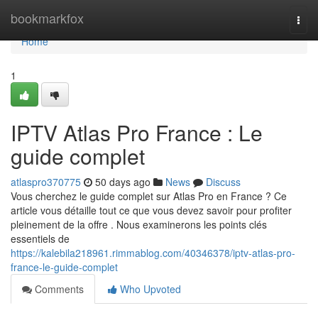
Home
bookmarkfox
Togg
navi
Home
1
IPTV Atlas Pro France : Le
guide complet
atlaspro370775
50 days ago
News
Discuss
Vous cherchez le guide complet sur Atlas Pro en France ? Ce
article vous détaille tout ce que vous devez savoir pour profiter
pleinement de la offre . Nous examinerons les points clés
essentiels de
https://kalebila218961.rimmablog.com/40346378/iptv-atlas-pro-
france-le-guide-complet
Comments
Who Upvoted