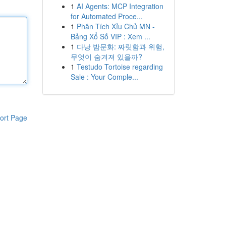
1
AI Agents: MCP Integration
for Automated Proce...
1
Phân Tích Xỉu Chủ MN -
Bảng Xổ Số VIP : Xem ...
1
다낭 밤문화: 짜릿함과 위험,
무엇이 숨겨져 있을까?
1
Testudo Tortoise regarding
Sale : Your Comple...
ort Page