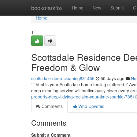
Home
bookmarkfox
Home
New
Submit
G
Home
1
Scottsdale Residence De
Freedom & Glow
scottsdale-deep-cleaning831455
50 days ago
Ne
```html Is your Scottsdale home feeling cluttered ? Av
deep cleaning service will meticulously clean every ar
property-deep-tidying-reclaim-your-time-sparkle-7851
Comments
Who Upvoted
Comments
Submit a Comment