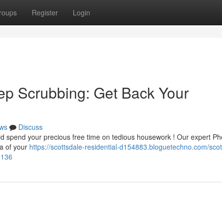
roups
Register
Login
ep Scrubbing: Get Back Your
ws
Discuss
oid spend your precious free time on tedious housework ! Our expert Ph
ea of your
https://scottsdale-residential-d154883.bloguetechno.com/scot
6136