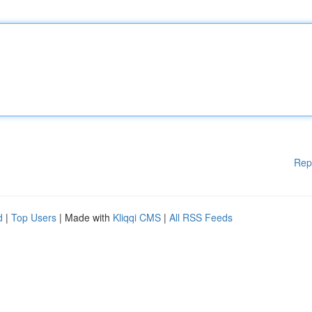
Rep
d
|
Top Users
| Made with
Kliqqi CMS
|
All RSS Feeds