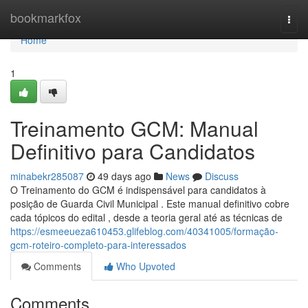
Home
bookmarkfox
Togg
navi
Home
1
Treinamento GCM: Manual
Definitivo para Candidatos
minabekr285087
49 days ago
News
Discuss
O Treinamento do GCM é indispensável para candidatos à
posição de Guarda Civil Municipal . Este manual definitivo cobre
cada tópicos do edital , desde a teoria geral até as técnicas de
https://esmeeueza610453.glifeblog.com/40341005/formação-
gcm-roteiro-completo-para-interessados
Comments
Who Upvoted
Comments