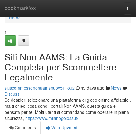
Home
bookmarkfox
Togg
navi
Home
1
Siti Non AAMS: La Guida
Completa per Scommettere
Legalmente
sitiscommessenonaamsnuov511802
49 days ago
News
Discuss
Se desideri selezionare una piattaforma di gioco online affidabile ,
ma ti chiedi cosa sono i portali Non AAMS, questa guida è
pensata per te. Molti utenti si domandano come operare in piena
sicurezza,
https://www.milanogolosa.it/
Comments
Who Upvoted