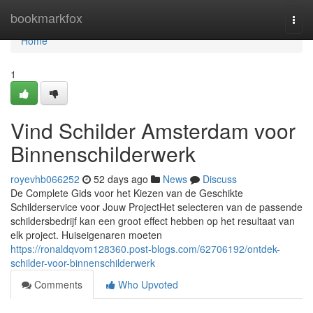
Home
bookmarkfox
Togg
navi
Home
1
Vind Schilder Amsterdam voor
Binnenschilderwerk
royevhb066252
52 days ago
News
Discuss
De Complete Gids voor het Kiezen van de Geschikte
Schilderservice voor Jouw ProjectHet selecteren van de passende
schildersbedrijf kan een groot effect hebben op het resultaat van
elk project. Huiseigenaren moeten
https://ronaldqvom128360.post-blogs.com/62706192/ontdek-
schilder-voor-binnenschilderwerk
Comments
Who Upvoted