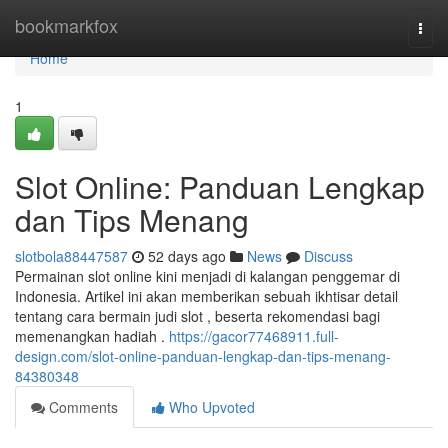
Home
bookmarkfox
Togg
navi
Home
1
Slot Online: Panduan Lengkap
dan Tips Menang
slotbola88447587
52 days ago
News
Discuss
Permainan slot online kini menjadi di kalangan penggemar di
Indonesia. Artikel ini akan memberikan sebuah ikhtisar detail
tentang cara bermain judi slot , beserta rekomendasi bagi
memenangkan hadiah .
https://gacor77468911.full-
design.com/slot-online-panduan-lengkap-dan-tips-menang-
84380348
Comments
Who Upvoted