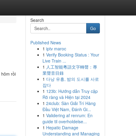
Search
Go
Published News
1
iptv maroc
1
Verify Booking Status : Your
Live Train ...
1
人工智能粵語文字轉聲：專
業聲音目錄
i hôm rồi
1
다낭 유흥, 밤의 도시를 사로
잡다
1
123b: Hướng dẫn Truy cập
Rõ ràng và Hiện tại 2024
1
24club: Sàn Giải Trí Hàng
Đầu Việt Nam, Đánh Gi...
1
Validering af renrum: En
guide til overholdelse...
1
Hepatic Damage
Understanding and Managing