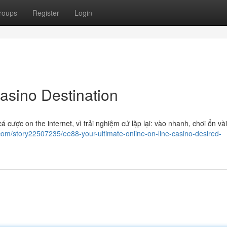
roups
Register
Login
asino Destination
cược on the internet, vì trải nghiệm cứ lặp lại: vào nhanh, chơi ổn và
com/story22507235/ee88-your-ultimate-online-on-line-casino-desired-