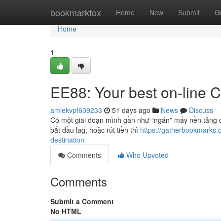
Home
bookmarkfox
Home
New
Submit
G
Home
1
EE88: Your best on-line C
amiekvpf609233
51 days ago
News
Discuss
Có một giai đoạn mình gần như “ngán” mấy nền tảng cá 
bắt đầu lag, hoặc rút tiền thì
https://gatherbookmarks.
destination
Comments
Who Upvoted
Comments
Submit a Comment
No HTML