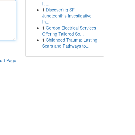
It ...
1
Discovering SF
Juneteenth's Investigative
In...
1
Gordon Electrical Services
Offering Tailored So...
1
Childhood Trauma: Lasting
Scars and Pathways to...
ort Page