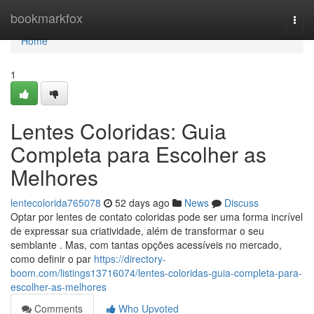
Home
bookmarkfox
Togg
navi
Home
1
Lentes Coloridas: Guia
Completa para Escolher as
Melhores
lentecolorida765078
52 days ago
News
Discuss
Optar por lentes de contato coloridas pode ser uma forma incrível
de expressar sua criatividade, além de transformar o seu
semblante . Mas, com tantas opções acessíveis no mercado,
como definir o par
https://directory-
boom.com/listings13716074/lentes-coloridas-guia-completa-para-
escolher-as-melhores
Comments
Who Upvoted