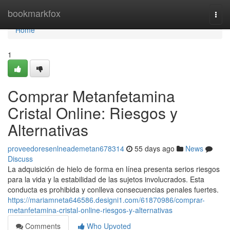
Home
bookmarkfox
Togg
navi
Home
1
Comprar Metanfetamina
Cristal Online: Riesgos y
Alternativas
proveedoresenlneademetan678314
55 days ago
News
Discuss
La adquisición de hielo de forma en línea presenta serios riesgos
para la vida y la estabilidad de las sujetos involucrados. Esta
conducta es prohibida y conlleva consecuencias penales fuertes.
https://mariamneta646586.designi1.com/61870986/comprar-
metanfetamina-cristal-online-riesgos-y-alternativas
Comments
Who Upvoted