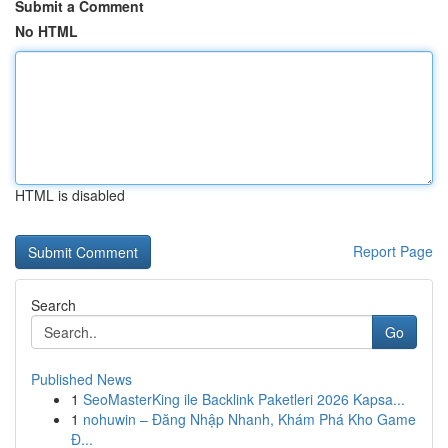
Submit a Comment
No HTML
HTML is disabled
Report Page
Search
Go
Published News
1
SeoMasterKing ile Backlink Paketleri 2026 Kapsa...
1
nohuwin – Đăng Nhập Nhanh, Khám Phá Kho Game
Đ...