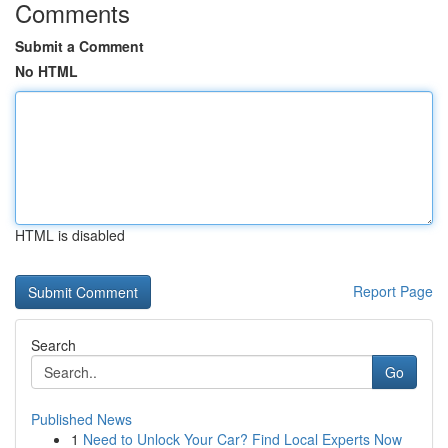
Comments
Submit a Comment
No HTML
HTML is disabled
Report Page
Search
Go
Published News
1
Need to Unlock Your Car? Find Local Experts Now