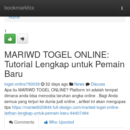
Home
bookmarkfox
Togg
navi
Home
1
MARIWD TOGEL ONLINE:
Tutorial Lengkap untuk Pemain
Baru
togel-online790039
52 days ago
News
Discuss
Apa itu MARIWD TOGEL ONLINE? Platform ini adalah tempat
dimana anda bisa mencoba taruhan angka online . Bagi Anda
semua yang terjun ke dunia judi online , artikel ini akan mengupas
tips
https://mariwd020849.full-design.com/mariwd-togel-online-
latihan-lengkap-untuk-pemain-baru-84407484
Comments
Who Upvoted