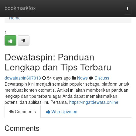
Home
bookmarkfox
Togg
navi
Home
1
Dewataspin: Panduan
Lengkap dan Tips Terbaru
dewataspin607013
54 days ago
News
Discuss
Dewataspin kini menjadi semakin populer sebagai platform untuk
membuat konten otomatis. Artikel ini akan memberikan panduan
lengkap dan tips terbaru agar Anda dapat memaksimalkan
potensi dari aplikasi ini. Pertama,
https://ingatdewata.online
Comments
Who Upvoted
Comments