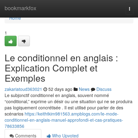
Home
bookmarkfox
Togg
navi
Home
1
Le conditionnel en anglais :
Explication Complet et
Exemples
zakariatoud363021
52 days ago
News
Discuss
Le subjonctif conditionnel en anglais, souvent nommé
“conditional,” exprime un désir ou une situation qui ne se produira
pas logiquement concrétisée . Il est utilisé pour parler de des
scénarios
https://keithtkim981563.ampblogs.com/le-mode-
conditionnel-en-anglais-manuel-approfondi-et-cas-pratiques-
78633856
Comments
Who Upvoted