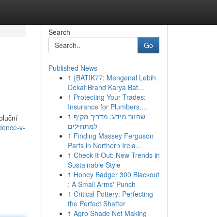
Search
Go
Published News
1
{BATIK77: Mengenal Lebih
Dekat Brand Karya Bat...
1
Protecting Your Trades:
Insurance for Plumbers,...
1
שחזור מידע: מדריך מקיף
oluční
למתחילים
dence-v-
1
Finding Massey Ferguson
Parts in Northern Irela...
1
Check It Out: New Trends in
Sustainable Style
1
Honey Badger 300 Blackout
: A Small Arms' Punch
1
Critical Pottery: Perfecting
the Perfect Shatter
1
Agro Shade Net Making