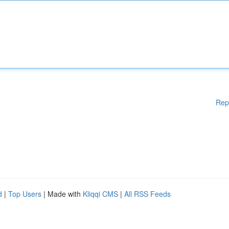
Rep
d
|
Top Users
| Made with
Kliqqi CMS
|
All RSS Feeds