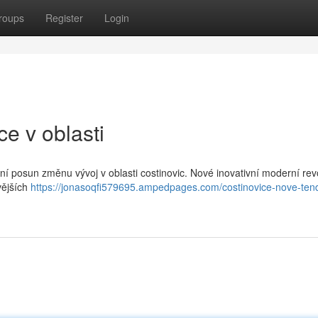
roups
Register
Login
e v oblasti
í posun změnu vývoj v oblasti costinovic. Nové inovativní moderní rev
vějších
https://jonasoqfi579695.ampedpages.com/costinovice-nove-ten