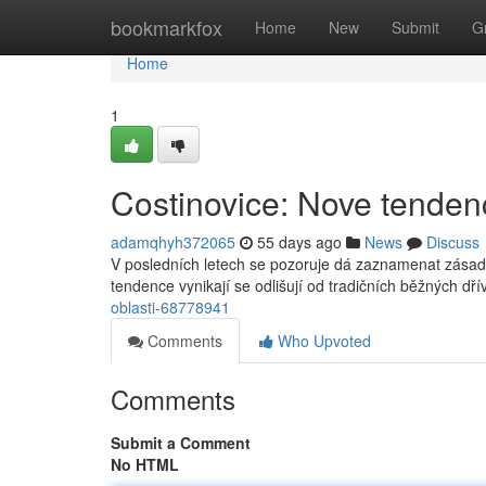
Home
bookmarkfox
Home
New
Submit
G
Home
1
Costinovice: Nove tendenc
adamqhyh372065
55 days ago
News
Discuss
V posledních letech se pozoruje dá zaznamenat zásadn
tendence vynikají se odlišují od tradičních běžných dří
oblasti-68778941
Comments
Who Upvoted
Comments
Submit a Comment
No HTML