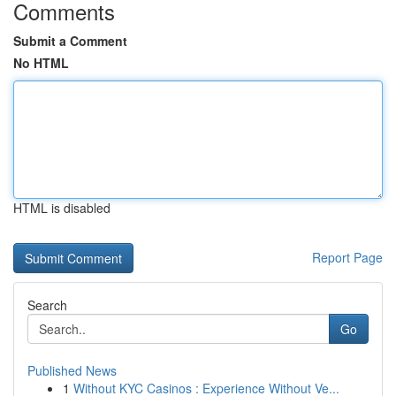
Comments
Submit a Comment
No HTML
HTML is disabled
Report Page
Search
Go
Published News
1
Without KYC Casinos : Experience Without Ve...