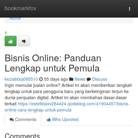
Home
bookmarkfox
Togg
navi
Home
1
Bisnis Online: Panduan
Lengkap untuk Pemula
keziabboj095510
55 days ago
News
Discuss
Ingin memulai jualan online? Artikel ini akan memberikan langkah
lengkap untuk para pengguna baru yang berkeinginan terjun ke
dunia penjualan digital. Artikel ini akan membahas dasar-dasar
terkait
https://estellelaxv284424.qodsblog.com/41904457/bisnis-
online-cara-lengkap-untuk-pemula
Comments
Who Upvoted
Comments