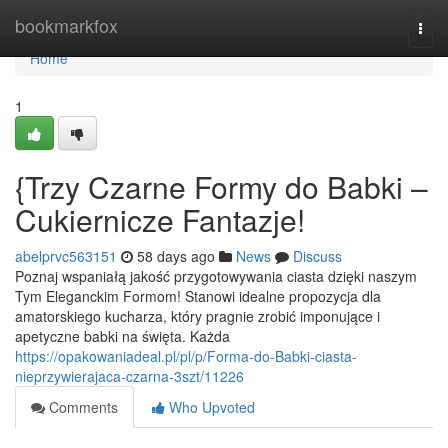
Home
bookmarkfox
Togg
navi
Home
1
{Trzy Czarne Formy do Babki –
Cukiernicze Fantazje!
abelprvc563151
58 days ago
News
Discuss
Poznaj wspaniałą jakość przygotowywania ciasta dzięki naszym
Tym Eleganckim Formom! Stanowi idealne propozycja dla
amatorskiego kucharza, który pragnie zrobić imponujące i
apetyczne babki na święta. Każda
https://opakowaniadeal.pl/pl/p/Forma-do-Babki-ciasta-
nieprzywierajaca-czarna-3szt/11226
Comments
Who Upvoted