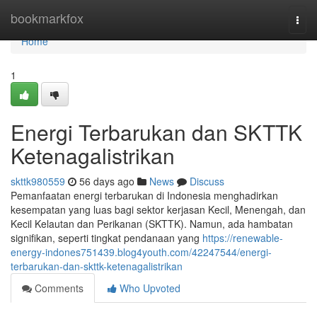
Home
bookmarkfox
Togg
navi
Home
1
Energi Terbarukan dan SKTTK
Ketenagalistrikan
skttk980559
56 days ago
News
Discuss
Pemanfaatan energi terbarukan di Indonesia menghadirkan
kesempatan yang luas bagi sektor kerjasan Kecil, Menengah, dan
Kecil Kelautan dan Perikanan (SKTTK). Namun, ada hambatan
signifikan, seperti tingkat pendanaan yang
https://renewable-
energy-indones751439.blog4youth.com/42247544/energi-
terbarukan-dan-skttk-ketenagalistrikan
Comments
Who Upvoted