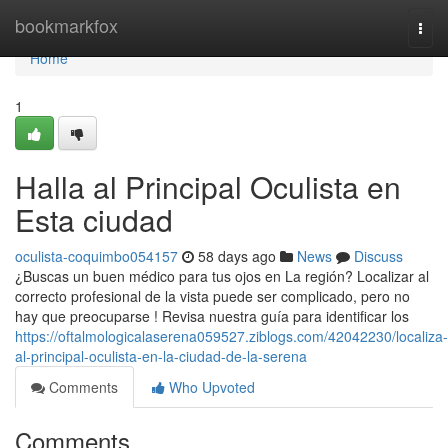
Home
bookmarkfox
Togg
navi
Home
1
Halla al Principal Oculista en
Esta ciudad
oculista-coquimbo054157
58 days ago
News
Discuss
¿Buscas un buen médico para tus ojos en La región? Localizar al
correcto profesional de la vista puede ser complicado, pero no
hay que preocuparse ! Revisa nuestra guía para identificar los
https://oftalmologicalaserena059527.ziblogs.com/42042230/localiza-
al-principal-oculista-en-la-ciudad-de-la-serena
Comments
Who Upvoted
Comments