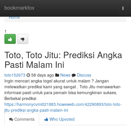
Home
bookmarkfox
Togg
navi
Home
1
Toto, Toto Jitu: Prediksi Angka
Pasti Malam Ini
toto152673
58 days ago
News
Discuss
Ingin mencari angka togel akurat untuk malam ? Jangan
melewatkan prediksi kami yang sangat . Toto Jitu menawarkan
informasi pasti untuk para pemain bisa kemungkinan sukses.
Berbekal prediksi
https://harmonycvmi021883.howeweb.com/42290893/toto-toto-
jitu-prediksi-angka-pasti-malam-ini
Comments
Who Upvoted