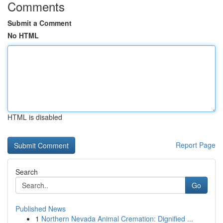
Comments
Submit a Comment
No HTML
HTML is disabled
Report Page
Search
Go
Published News
1
Northern Nevada Animal Cremation: Dignified ...