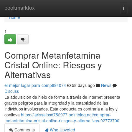
Home
bookmarkfox
Togg
navi
Home
1
Comprar Metanfetamina
Cristal Online: Riesgos y
Alternativas
el-mejor-lugar-para-comp694074
58 days ago
News
Discuss
La adquisición de hielo de forma a través de internet presenta
graves peligros para la integridad y la estabilidad de las
individuos involucrados. Esta conducta es contraria a la ley y
conlleva
https://larissaibsd752977.pointblog.net/comprar-
metanfetamina-cristal-online-riesgos-y-alternativas-92773700
Comments
Who Upvoted