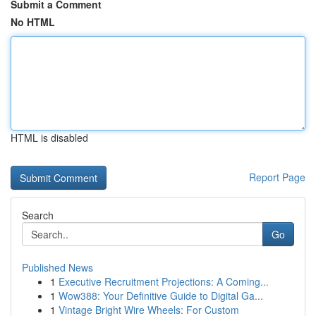
Submit a Comment
No HTML
HTML is disabled
Report Page
Search
Go
Published News
1
Executive Recruitment Projections: A Coming...
1
Wow388: Your Definitive Guide to Digital Ga...
1
Vintage Bright Wire Wheels: For Custom