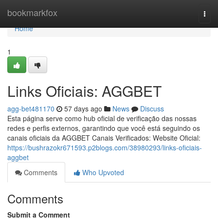
Home
bookmarkfox
Togg
navi
Home
1
Links Oficiais: AGGBET
agg-bet481170
57 days ago
News
Discuss
Esta página serve como hub oficial de verificação das nossas
redes e perfis externos, garantindo que você está seguindo os
canais oficiais da AGGBET Canais Verificados: Website Oficial:
https://bushrazokr671593.p2blogs.com/38980293/links-oficiais-
aggbet
Comments
Who Upvoted
Comments
Submit a Comment