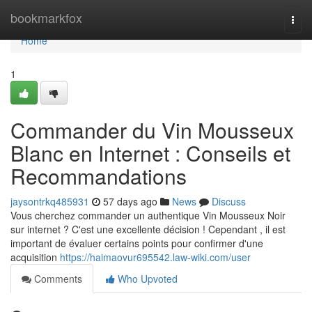
Home
bookmarkfox
Togg
navi
Home
1
Commander du Vin Mousseux
Blanc en Internet : Conseils et
Recommandations
jaysontrkq485931
57 days ago
News
Discuss
Vous cherchez commander un authentique Vin Mousseux Noir
sur internet ? C'est une excellente décision ! Cependant , il est
important de évaluer certains points pour confirmer d'une
acquisition
https://haimaovur695542.law-wiki.com/user
Comments
Who Upvoted