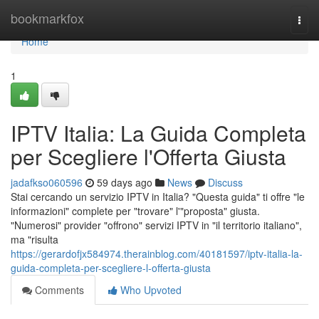
Home
bookmarkfox
Togg
navi
Home
1
IPTV Italia: La Guida Completa
per Scegliere l'Offerta Giusta
jadafkso060596
59 days ago
News
Discuss
Stai cercando un servizio IPTV in Italia? "Questa guida" ti offre "le
informazioni" complete per "trovare" l'"proposta" giusta.
"Numerosi" provider "offrono" servizi IPTV in "il territorio italiano",
ma "risulta
https://gerardofjx584974.therainblog.com/40181597/iptv-italia-la-
guida-completa-per-scegliere-l-offerta-giusta
Comments
Who Upvoted