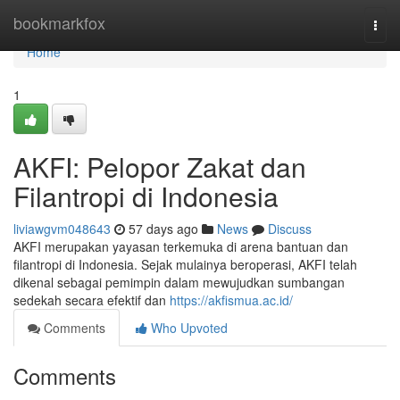
Home
bookmarkfox
Togg
navi
Home
1
AKFI: Pelopor Zakat dan
Filantropi di Indonesia
liviawgvm048643
57 days ago
News
Discuss
AKFI merupakan yayasan terkemuka di arena bantuan dan
filantropi di Indonesia. Sejak mulainya beroperasi, AKFI telah
dikenal sebagai pemimpin dalam mewujudkan sumbangan
sedekah secara efektif dan
https://akfismua.ac.id/
Comments
Who Upvoted
Comments