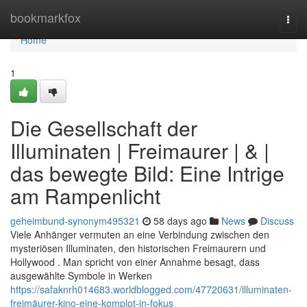
Home
bookmarkfox
Togg
navi
Home
1
Die Gesellschaft der
Illuminaten | Freimaurer | & |
das bewegte Bild: Eine Intrige
am Rampenlicht
geheimbund-synonym495321
58 days ago
News
Discuss
Viele Anhänger vermuten an eine Verbindung zwischen den
mysteriösen Illuminaten, den historischen Freimaurern und
Hollywood . Man spricht von einer Annahme besagt, dass
ausgewählte Symbole in Werken
https://safaknrh014683.worldblogged.com/47720631/illuminaten-
freimäurer-kino-eine-komplot-in-fokus