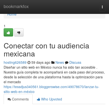
Home
bookmarkfox
Togg
navi
Home
1
Conectar con tu audiencia
mexicana
hosting626589
59 days ago
News
Discuss
Diseñar un sitio web en México nunca ha sido tan accesible .
Nuestra guía completa te acompañará en cada paso del proceso,
desde la selección de una plataforma hasta la optimización para
el mercado
https://tessdjus340561.bloggerswise.com/49078670/lanzar-tu-
sitio-web-en-méxico
Comments
Who Upvoted