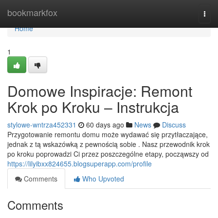
Home
bookmarkfox
Togg
navi
Home
1
Domowe Inspiracje: Remont
Krok po Kroku – Instrukcja
stylowe-wntrza452331
60 days ago
News
Discuss
Przygotowanie remontu domu może wydawać się przytłaczające,
jednak z tą wskazówką z pewnością sobie . Nasz przewodnik krok
po kroku poprowadzi Ci przez poszczególne etapy, począwszy od
https://lilyibxx824655.blogsuperapp.com/profile
Comments
Who Upvoted
Comments