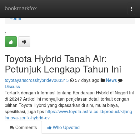
Home
bookmarkfox
Togg
navi
Home
1
Toyota Hybrid Tanah Air:
Petunjuk Lengkap Tahun Ini
toyotayariscrosshybridev063315
57 days ago
News
Discuss
Tertarik dengan informasi tentang Kendaraan Hybrid di Negeri Ini
di 2024? Artikel ini menyajikan penjelasan detail terkait dengan
pilihan Toyota Hybrid yang dipasarkan di sini, mulai biaya,
spesifikasi, juga tips
https://www.toyota.astra.co.id/product/kijang-
innova-zenix-hybrid-ev
Comments
Who Upvoted