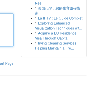
Nee...
1
美国代孕：您的生育旅程指
南
1
La IPTV : Le Guide Complet
1
Exploring Enhanced
Visualization Techniques wit...
1
Acquire a EU Residence
Visa Through Capital
1
Irving Cleaning Services
Helping Maintain a Fre...
ort Page