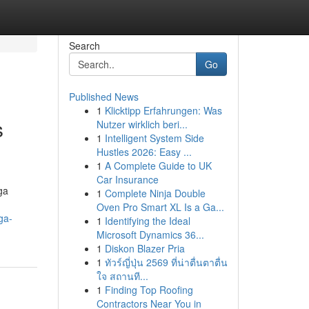
Search
Go
Published News
1
Klicktipp Erfahrungen: Was
s
Nutzer wirklich beri...
1
Intelligent System Side
Hustles 2026: Easy ...
1
A Complete Guide to UK
Car Insurance
ga
1
Complete Ninja Double
Oven Pro Smart XL Is a Ga...
ga-
1
Identifying the Ideal
Microsoft Dynamics 36...
1
Diskon Blazer Pria
1
ทัวร์ญี่ปุ่น 2569 ที่น่าตื่นตาตื่น
ใจ สถานที...
1
Finding Top Roofing
Contractors Near You in