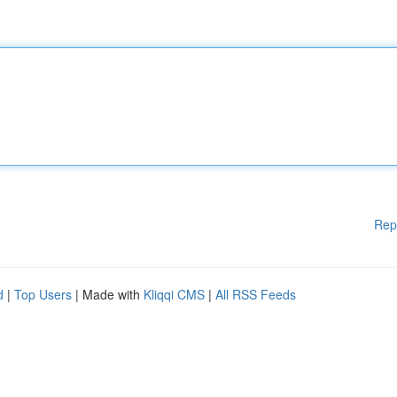
Rep
d
|
Top Users
| Made with
Kliqqi CMS
|
All RSS Feeds