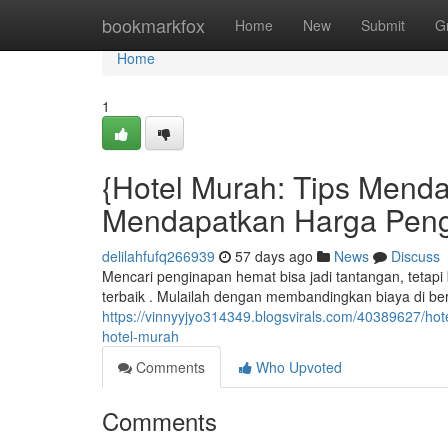
Home
bookmarkfox
Home
New
Submit
G
Home
1
{Hotel Murah: Tips Mendap
Mendapatkan Harga Pen
delilahfufq266939
57 days ago
News
Discuss
Mencari penginapan hemat bisa jadi tantangan, tetapi
terbaik . Mulailah dengan membandingkan biaya di be
https://vinnyyjyo314349.blogsvirals.com/40389627/ho
hotel-murah
Comments
Who Upvoted
Comments