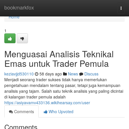
Home
bookmarkfox
Togg
navi
Home
1
Menguasai Analisis Teknikal
Emas untuk Trader Pemula
keziavjjd530110
58 days ago
News
Discuss
Menjadi seorang trader sukses tidak hanya memerlukan
pengetahuan mendalam tentang pasar, tetapi juga kemampuan
analisis yang tajam. Salah satu teknik analisis yang paling dicintai
di kalangan trader pemula adalah
https://asiyavamv433136.wikihearsay.com/user
Comments
Who Upvoted
Comments