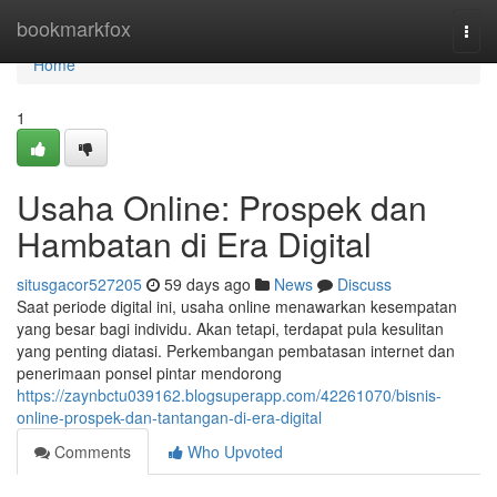
Home
bookmarkfox
Togg
navi
Home
1
Usaha Online: Prospek dan
Hambatan di Era Digital
situsgacor527205
59 days ago
News
Discuss
Saat periode digital ini, usaha online menawarkan kesempatan
yang besar bagi individu. Akan tetapi, terdapat pula kesulitan
yang penting diatasi. Perkembangan pembatasan internet dan
penerimaan ponsel pintar mendorong
https://zaynbctu039162.blogsuperapp.com/42261070/bisnis-
online-prospek-dan-tantangan-di-era-digital
Comments
Who Upvoted