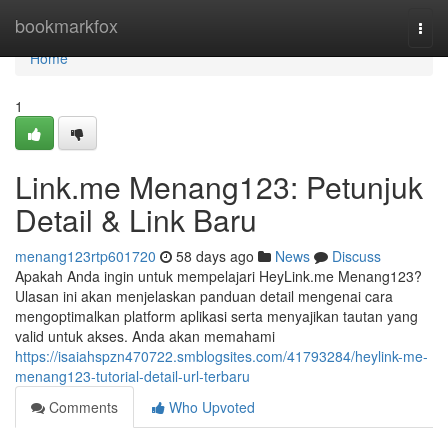
Home
bookmarkfox
Togg
navi
Home
1
Link.me Menang123: Petunjuk
Detail & Link Baru
menang123rtp601720
58 days ago
News
Discuss
Apakah Anda ingin untuk mempelajari HeyLink.me Menang123?
Ulasan ini akan menjelaskan panduan detail mengenai cara
mengoptimalkan platform aplikasi serta menyajikan tautan yang
valid untuk akses. Anda akan memahami
https://isaiahspzn470722.smblogsites.com/41793284/heylink-me-
menang123-tutorial-detail-url-terbaru
Comments
Who Upvoted