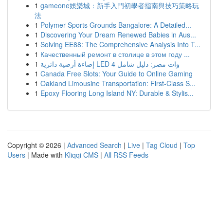
1
gameone娛樂城：新手入門初學者指南與技巧策略玩
法
1
Polymer Sports Grounds Bangalore: A Detailed...
1
Discovering Your Dream Renewed Babies in Aus...
1
Solving EE88: The Comprehensive Analysis Into T...
1
Качественный ремонт в столице в этом году ...
1
إضاءة أرضية دائرية LED 4 وات مصر: دليل شامل
1
Canada Free Slots: Your Guide to Online Gaming
1
Oakland Limousine Transportation: First-Class S...
1
Epoxy Flooring Long Island NY: Durable & Stylis...
Copyright © 2026 |
Advanced Search
|
Live
|
Tag Cloud
|
Top
Users
| Made with
Kliqqi CMS
|
All RSS Feeds