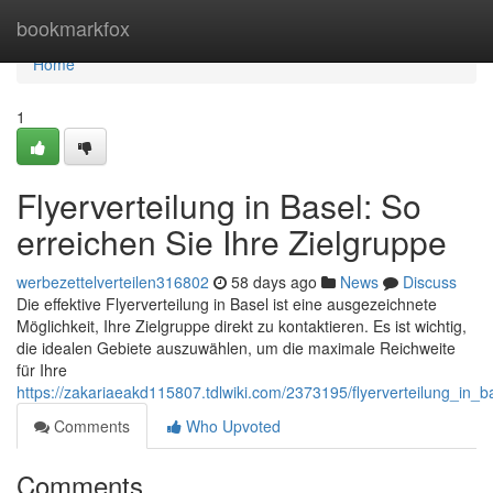
Home
bookmarkfox
Home
1
Flyerverteilung in Basel: So
erreichen Sie Ihre Zielgruppe
werbezettelverteilen316802
58 days ago
News
Discuss
Die effektive Flyerverteilung in Basel ist eine ausgezeichnete
Möglichkeit, Ihre Zielgruppe direkt zu kontaktieren. Es ist wichtig,
die idealen Gebiete auszuwählen, um die maximale Reichweite
für Ihre
https://zakariaeakd115807.tdlwiki.com/2373195/flyerverteilung_in_
Comments
Who Upvoted
Comments