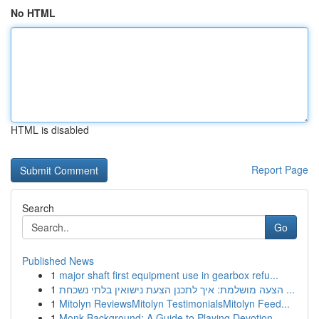
No HTML
HTML is disabled
Report Page
Search
Go
Published News
1
major shaft first equipment use in gearbox refu...
1
הצעה מושלמת: איך לתכנן הצעת נישואין בלתי נשכחת ...
1
Mitolyn ReviewsMitolyn TestimonialsMitolyn Feed...
1
Monk Background: A Guide to Playing Devotion