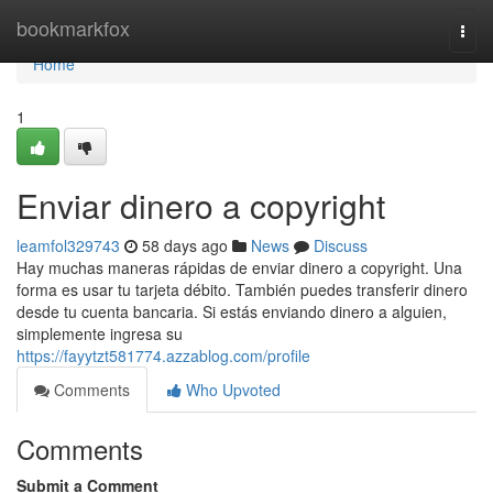
Home
bookmarkfox
Togg
navi
Home
1
Enviar dinero a copyright
leamfol329743
58 days ago
News
Discuss
Hay muchas maneras rápidas de enviar dinero a copyright. Una
forma es usar tu tarjeta débito. También puedes transferir dinero
desde tu cuenta bancaria. Si estás enviando dinero a alguien,
simplemente ingresa su
https://fayytzt581774.azzablog.com/profile
Comments
Who Upvoted
Comments
Submit a Comment