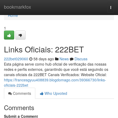
Home
bookmarkfox
Togg
navi
Home
1
Links Oficiais: 222BET
222bet029060
58 days ago
News
Discuss
Esta página serve como hub oficial de verificação das nossas
redes e perfis externos, garantindo que você está seguindo os
canais oficiais da 222BET Canais Verificados: Website Oficial:
https://francesgyuu408839.blogdomago.com/39366730/links-
oficiais-222bet
Comments
Who Upvoted
Comments
Submit a Comment