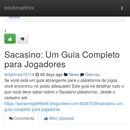
Home
bookmarkfox
Togg
navi
Home
1
Sacasino: Um Guia Completo
para Jogadores
tedybma476719
58 days ago
News
Discuss
Se você está um guia abrangente para o plataforma de jogos ,
você encontrou no posto adequado! Este guia irá detalhar tudo o
que você deve saber sobre o Sacasino plataforma , desde o
cadastro até
https://sairazmtg689948.blogunteer.com/40267036/sacasino-um-
guia-completo-para-jogadores
Comments
Who Upvoted