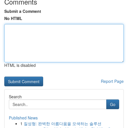
Comments
Submit a Comment
No HTML
HTML is disabled
Report Page
Search
Go
Published News
1
질성형: 완벽한 아름다움을 모색하는 솔루션