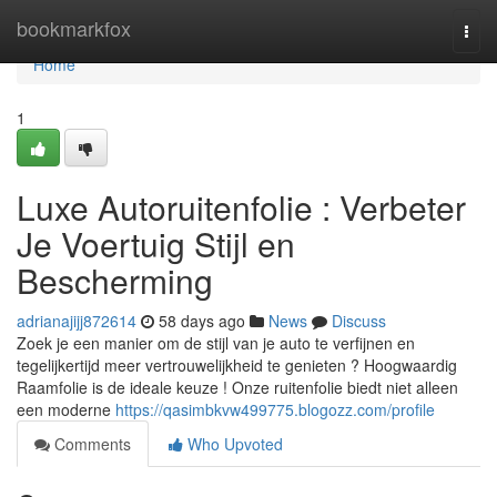
Home
bookmarkfox
Togg
navi
Home
1
Luxe Autoruitenfolie : Verbeter
Je Voertuig Stijl en
Bescherming
adrianajijj872614
58 days ago
News
Discuss
Zoek je een manier om de stijl van je auto te verfijnen en
tegelijkertijd meer vertrouwelijkheid te genieten ? Hoogwaardig
Raamfolie is de ideale keuze ! Onze ruitenfolie biedt niet alleen
een moderne
https://qasimbkvw499775.blogozz.com/profile
Comments
Who Upvoted