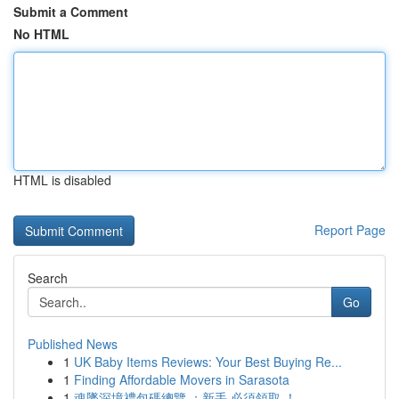
Submit a Comment
No HTML
HTML is disabled
Report Page
Search
Go
Published News
1
UK Baby Items Reviews: Your Best Buying Re...
1
Finding Affordable Movers in Sarasota
1
魂墜深境禮包碼總覽 ：新手 必須領取 ！