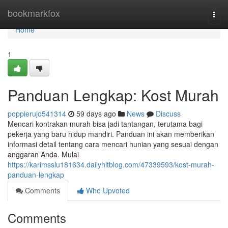
Home
bookmarkfox
Togg
navi
Home
1
Panduan Lengkap: Kost Murah
poppierujo541314
59 days ago
News
Discuss
Mencari kontrakan murah bisa jadi tantangan, terutama bagi
pekerja yang baru hidup mandiri. Panduan ini akan memberikan
informasi detail tentang cara mencari hunian yang sesuai dengan
anggaran Anda. Mulai
https://karimsslu181634.dailyhitblog.com/47339593/kost-murah-
panduan-lengkap
Comments
Who Upvoted
Comments